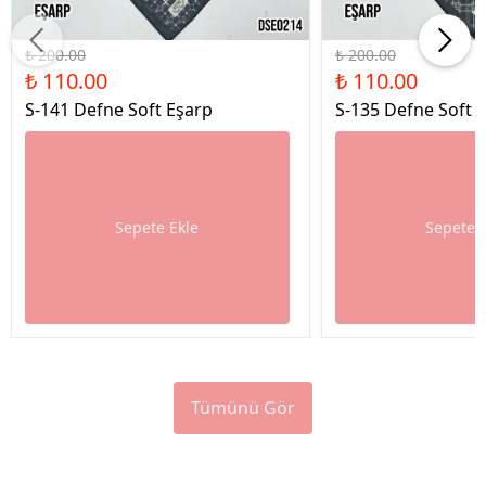
%45 İndirim
%45 İndirim
₺ 200.00
₺ 200.00
₺ 110.00
₺ 110.00
S-141 Defne Soft Eşarp
S-135 Defne Soft 
Sepete Ekle
Sepete 
Tümünü Gör