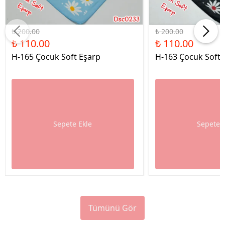
%45 İndirim
%45 İndirim
₺ 200.00
₺ 200.00
₺ 110.00
₺ 110.00
H-165 Çocuk Soft Eşarp
H-163 Çocuk Soft 
Sepete Ekle
Sepete 
Tümünü Gör