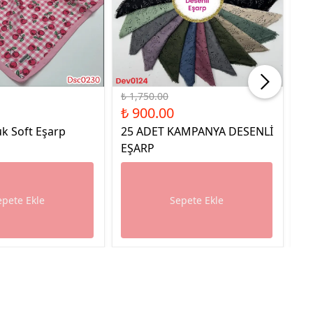
%49 İndirim
%49
₺ 1,750.00
₺ 
₺ 900.00
₺ 
k Soft Eşarp
25 ADET KAMPANYA DESENLİ
25
EŞARP
E
epete Ekle
Sepete Ekle