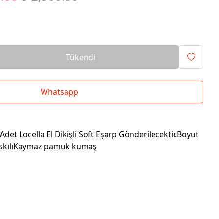
Tükendi
Whatsapp
det Locella El Dikişli Soft Eşarp Gönderilecektir.Boyut
baskılıKaymaz pamuk kumaş