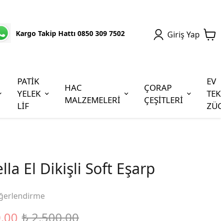
Kargo Takip Hattı 0850 309 7502
Giriş Yap
PATİK
EV
HAC
ÇORAP
YELEK
TEK
MALZEMELERİ
ÇEŞİTLERİ
LİF
ZÜ
la El Dikişli Soft Eşarp
ğerlendirme
0.00
₺ 2,500.00