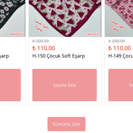
%45 İndirim
%45 İndirim
₺ 200.00
₺ 200.00
₺ 110.00
₺ 110.00
şarp
H-150 Çocuk Soft Eşarp
H-149 Çocu
e
Sepete Ekle
S
Tümünü Gör