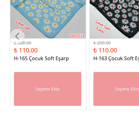
%45 İndirim
%45 İndirim
₺ 200.00
₺ 200.00
₺ 110.00
₺ 110.00
H-165 Çocuk Soft Eşarp
H-163 Çocuk Soft E
Sepete Ekle
Sepete Ekl