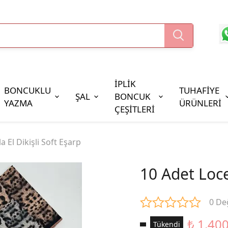
İPLİK
BONCUKLU
TUHAFİYE
ŞAL
BONCUK
YAZMA
ÜRÜNLERİ
ÇEŞİTLERİ
Boncuk Çeşitleri
a El Dikişli Soft Eşarp
Oya Pulları
Cezaevi Boncuğu
10 Adet Locel
0 De
₺ 1,40
Tükendi