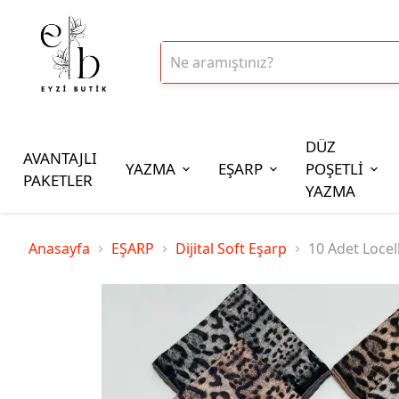
DÜZ
AVANTAJLI
YAZMA
EŞARP
POŞETLİ
PAKETLER
YAZMA
İplik Çeşitleri
Anasayfa
EŞARP
Dijital Soft Eşarp
10 Adet Locell
20gr Altınbaşak Polyester İp
20gr Reyyan Polyester İp
100gr Altınbaşak Polyester İp
350gr Altınbaşak Polyester İp