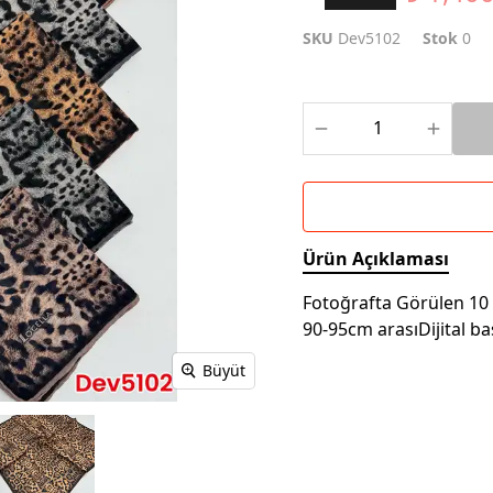
SKU
Dev5102
Stok
0
Ürün Açıklaması
Fotoğrafta Görülen 10 A
90-95cm arasıDijital 
Büyüt